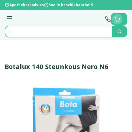
Ga naar de inhoud
Apothekersadvies
Snelle beschikbaarheid
Menu
Zoek
Product, merk, categorie...
Botalux 140 Steunkous Nero N6