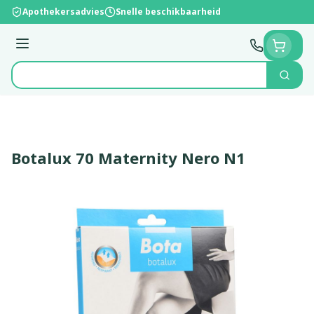
Ga naar de inhoud
Apothekersadvies
Snelle beschikbaarheid
Menu
Zoek
Product, merk, categorie...
Botalux 70 Maternity Nero N1