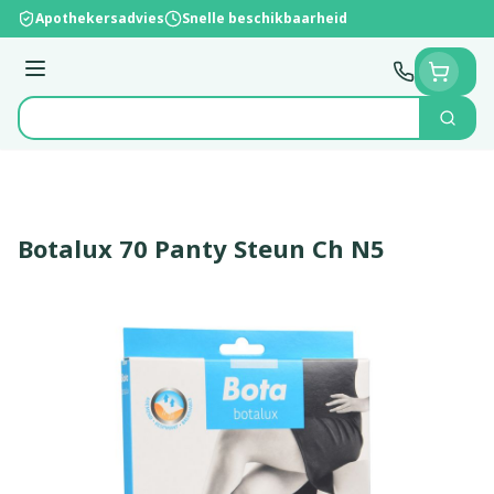
Ga naar de inhoud
Apothekersadvies
Snelle beschikbaarheid
Menu
Zoek
Product, merk, categorie...
Botalux 70 Panty Steun Ch N5