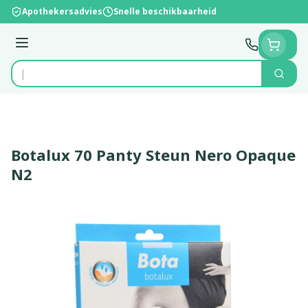
Ga naar de inhoud
Apothekersadvies
Snelle beschikbaarheid
Menu
Zoek
Product, merk, categorie...
Botalux 70 Panty Steun Nero Opaque
N2