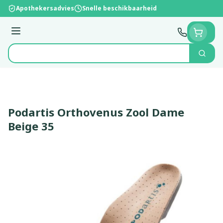
Ga naar de inhoud
Apothekersadvies
Snelle beschikbaarheid
Menu
Zoek
Product, merk, categorie...
Podartis Orthovenus Zool Dame
Beige 35