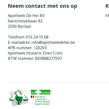
Neem contact met ons op
K
Zuurstof
Eelt
Eksteroog - li
Apotheek De Hei BV
F
Ademhalingss
Aarschotsebaan 82
Toon meer
2590
Berlaar
Spieren en g
Telefoon:
015 24 15 68
E-mailadres:
info@
apotheekdehei.be
Specifiek vo
APB nummer:
120203
Naalden en s
Apotheek titularis:
Elien Crols
Lichaamsverzo
Infecties
BTW nummer:
BE0888277597
Spuiten
Deodorant
Oplossing voor
Gezichtsverzo
Naalden
Luizen
Naalden voor 
- pennaalden
Diagnostica
Toon meer