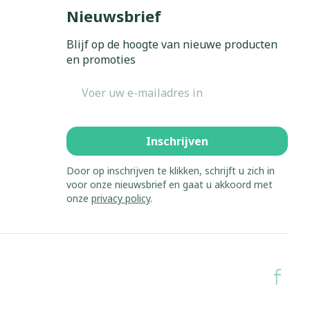
Bed
Nieuwsbrief
ing zon
Doorliggen - decubitis
Blijf op de hoogte van nieuwe producten
Toon meer
gie
Urinewegen
en promoties
E-mail adres
eid,
Stoppen met roken
n stress
it en intieme
Gezichtsreiniging -
ontschminken
en
Instrumenten
Inschrijven
 -
en
Reinigingsmelk, - crème, -
sche
Anti tumor middelen
Door op inschrijven te klikken, schrijft u zich in
ie
olie en gel
voor onze nieuwsbrief en gaat u akkoord met
onze
privacy policy
.
ijn
Tonic - lotion
Anesthesie
zorging
Micellair water
Specifiek voor de ogen
hie
Diverse
Toon meer
et
geneesmiddelen