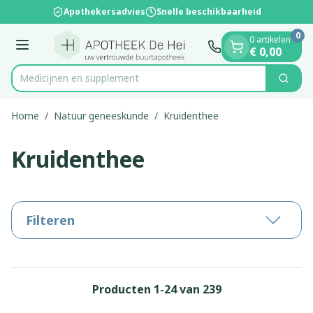
Dia 1 van 1
Ga naar de inhoud
Apothekersadvies
Snelle beschikbaarheid
0
0 artikelen
Menu
€ 0,00
Medi
Zoek
Product, merk, categorie...
Home
/
Natuur geneeskunde
/
Kruidenthee
Kruidenthee
Filteren
Producten
1
-
24
van
239