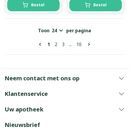
Bestel
Bestel
Toon
per pagina
Pagina's
U lees momenteel pagina
Pagina
Pagina
Pagina
1
2
3
...
10
Neem contact met ons op
Klantenservice
Uw apotheek
Nieuwsbrief