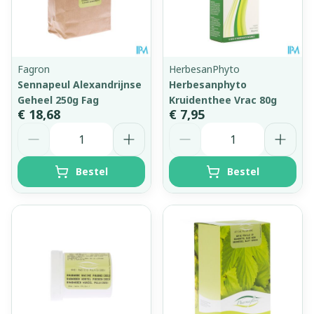
Fagron
HerbesanPhyto
Sennapeul Alexandrijnse
Herbesanphyto
Geheel 250g Fag
Kruidenthee Vrac 80g
€ 18,68
€ 7,95
Aantal
Aantal
Bestel
Bestel