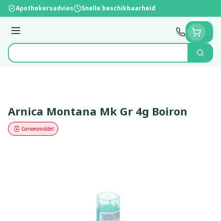
Ga naar de inhoud
Apothekersadvies
Snelle beschikbaarheid
Menu
Zoek
Product, merk, categorie...
Arnica Montana Mk Gr 4g Boiron
Geneesmiddel