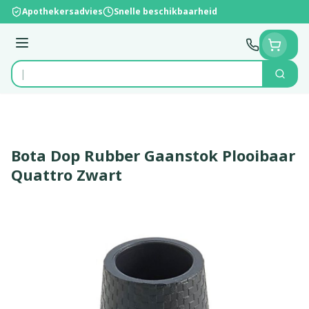
Ga naar de inhoud
Apothekersadvies
Snelle beschikbaarheid
Menu
Zoek
Product, merk, categorie...
Bota Dop Rubber Gaanstok Plooibaar
Quattro Zwart