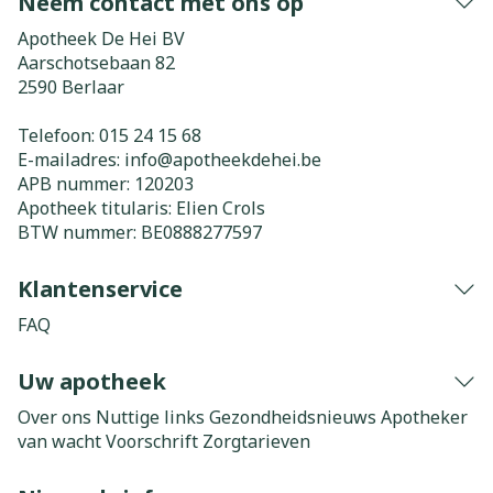
Neem contact met ons op
Apotheek De Hei BV
Aarschotsebaan 82
2590
Berlaar
Telefoon:
015 24 15 68
E-mailadres:
info@
apotheekdehei.be
APB nummer:
120203
Apotheek titularis:
Elien Crols
BTW nummer:
BE0888277597
Klantenservice
FAQ
Uw apotheek
Over ons
Nuttige links
Gezondheidsnieuws
Apotheker
van wacht
Voorschrift
Zorgtarieven