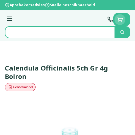
Ga naar de inhoud
Apothekersadvies
Snelle beschikbaarheid
Menu
Zoek
Product, merk, categorie...
Calendula Officinalis 5ch Gr 4g
Boiron
Geneesmiddel