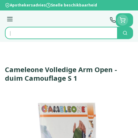
Ga naar de inhoud
Apothekersadvies
Snelle beschikbaarheid
Menu
Zoek
Product, merk, categorie...
Cameleone Volledige Arm Open -
duim Camouflage S 1