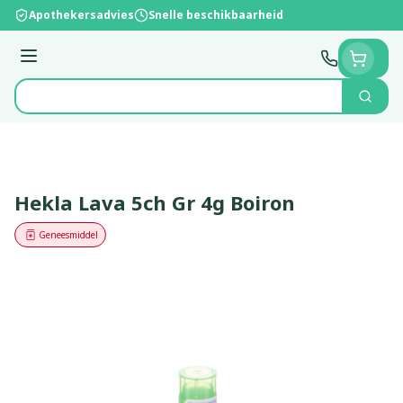
Ga naar de inhoud
Apothekersadvies
Snelle beschikbaarheid
Menu
Zoek
Product, merk, categorie...
Hekla Lava 5ch Gr 4g Boiron
Geneesmiddel