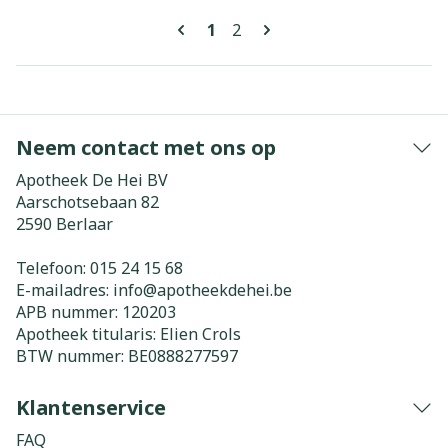
Pagina's
U lees momenteel pagina
Pagina
1
2
Neem contact met ons op
Apotheek De Hei BV
Aarschotsebaan 82
2590
Berlaar
Telefoon:
015 24 15 68
E-mailadres:
info@
apotheekdehei.be
APB nummer:
120203
Apotheek titularis:
Elien Crols
BTW nummer:
BE0888277597
Klantenservice
FAQ