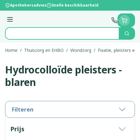
Ga naar de inhoud
Apothekersadvies
Snelle beschikbaarheid
Menu
Zoek
Product, merk, categorie...
Home
/
Thuiszorg en EHBO
/
Wondzorg
/
Fixatie, pleisters en 
Hydrocolloïde pleisters -
blaren
Filteren
Doorgaan naar productlijst
Prijs
filter