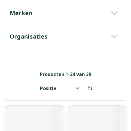
Merken
filter
Organisaties
filter
Producten
1
-
24
van
39
Sorteer op: