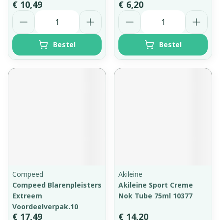
€ 10,49
€ 6,20
Aantal
Aantal
Bestel
Bestel
Compeed
Akileine
Compeed Blarenpleisters
Akileine Sport Creme
Extreem
Nok Tube 75ml 10377
Voordeelverpak.10
€ 17,49
€ 14,20