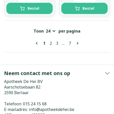
Bestel
Bestel
Toon
per pagina
Pagina's
U lees momenteel pagina
Pagina
Pagina
Pagina
1
2
3
...
7
Neem contact met ons op
Apotheek De Hei BV
Aarschotsebaan 82
2590
Berlaar
Telefoon:
015 24 15 68
E-mailadres:
info@
apotheekdehei.be