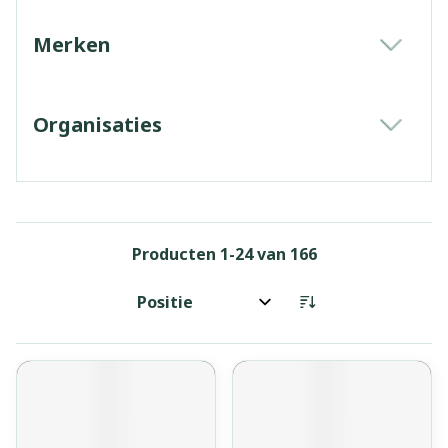
Merken
filter
Organisaties
filter
Producten
1
-
24
van
166
Sorteer op: