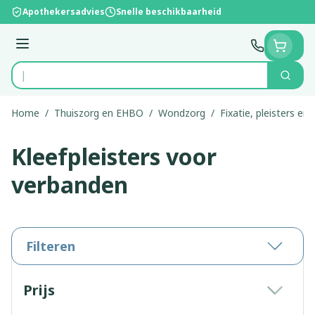
Ga naar de inhoud
Apothekersadvies
Snelle beschikbaarheid
Menu
Zoek
Product, merk, categorie...
Home
/
Thuiszorg en EHBO
/
Wondzorg
/
Fixatie, pleisters en 
Kleefpleisters voor
verbanden
Filteren
Doorgaan naar productlijst
Prijs
filter