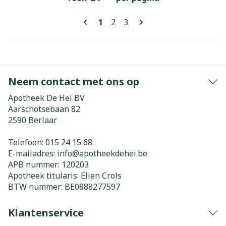
Pagina's
U lees momenteel pagina
Pagina
Pagina
1
2
3
Neem contact met ons op
Apotheek De Hei BV
Aarschotsebaan 82
2590
Berlaar
Telefoon:
015 24 15 68
E-mailadres:
info@
apotheekdehei.be
APB nummer:
120203
Apotheek titularis:
Elien Crols
BTW nummer:
BE0888277597
Klantenservice