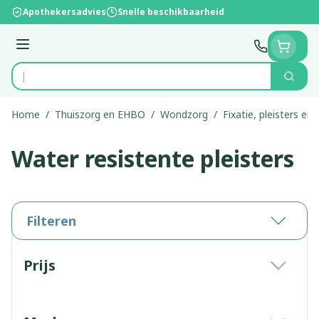
Ga naar de inhoud
Apothekersadvies
Snelle beschikbaarheid
Menu
Zoek
Product, merk, categorie...
Home
/
Thuiszorg en EHBO
/
Wondzorg
/
Fixatie, pleisters en 
Water resistente pleisters
Filteren
Doorgaan naar productlijst
Prijs
filter