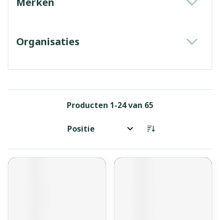
Merken
filter
Organisaties
filter
Producten
1
-
24
van
65
Sorteer op: