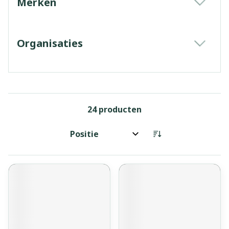
Merken
filter
Organisaties
filter
24
producten
Sorteer op: