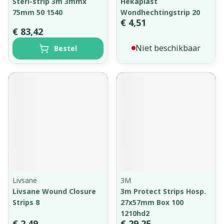
Steri-strip 3m 3mmx
Hekaplast
75mm 50 1540
Wondhechtingstrip 20
€ 4,51
€ 83,42
Niet beschikbaar
Bestel
Livsane
3M
Livsane Wound Closure
3m Protect Strips Hosp.
Strips 8
27x57mm Box 100
1210hd2
€ 2,49
€ 29,25