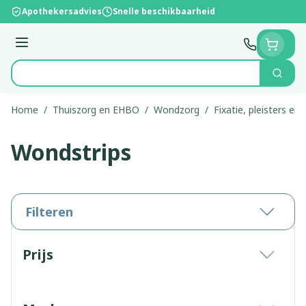
Ga naar de inhoud
Apothekersadvies
Snelle beschikbaarheid
Menu
Zoek
Product, merk, categorie...
Home
/
Thuiszorg en EHBO
/
Wondzorg
/
Fixatie, pleisters en 
Wondstrips
Filteren
Doorgaan naar productlijst
Prijs
filter