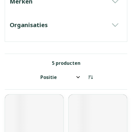
Merken
filter
Organisaties
filter
5
producten
Sorteer op: