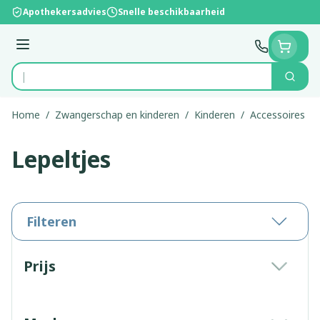
Ga naar de inhoud
Apothekersadvies
Snelle beschikbaarheid
Menu
Zoek
Product, merk, categorie...
Home
/
Zwangerschap en kinderen
/
Kinderen
/
Accessoires
/
Lepeltjes
Filteren
Doorgaan naar productlijst
Prijs
filter