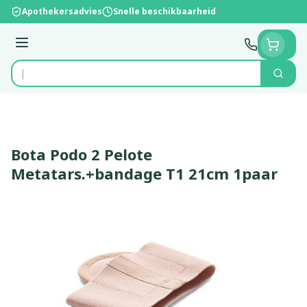
Ga naar de inhoud
Apothekersadvies
Snelle beschikbaarheid
Menu
Zoek
Product, merk, categorie...
Bota Podo 2 Pelote
Metatars.+bandage T1 21cm 1paar