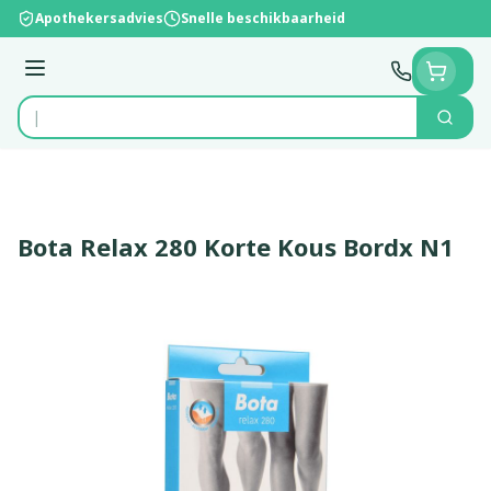
Ga naar de inhoud
Apothekersadvies
Snelle beschikbaarheid
Menu
Zoek
Product, merk, categorie...
Bota Relax 280 Korte Kous Bordx N1