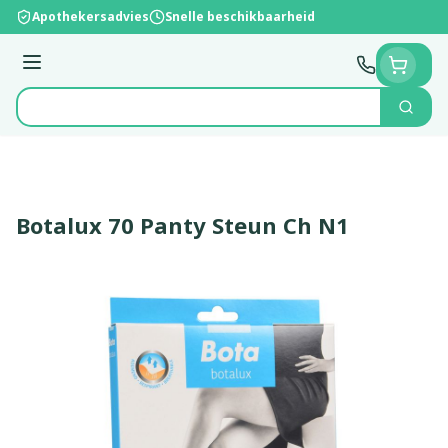
Ga naar de inhoud
Apothekersadvies
Snelle beschikbaarheid
Menu
Zoek
Product, merk, categorie...
Botalux 70 Panty Steun Ch N1