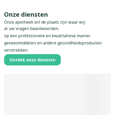
Onze diensten
Onze apotheek wil de plaats zijn waar wij:
al uw vragen beantwoorden.
op een professionele en kwalitatieve manier
geneesmiddelen en andere gezondheidsproducten
verstrekken.
u (gezondheids)advies geven.
Ontdek onze diensten
u geruststellen of indien nodig doorverwijzen naar de
huisarts of een gespecialiseerde zorgverstrekker.
u graag een luisterend oor bieden.