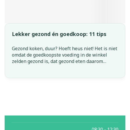
Lekker gezond én goedkoop: 11 tips
Gezond koken, duur? Hoeft heus niet! Het is niet
omdat de goedkoopste voeding in de winkel
zelden gezond is, dat gezond eten daarom
onbetaalbaar is. Wij geven je 11 tips om gezond
te koken, zonder dat je jouw portefeuille moet
plunderen.
08:30 - 12:30