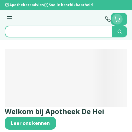
Ga naar de inhoud
Apothekersadvies
Snelle beschikbaarheid
Menu
Zoek
Product, merk, categorie...
Welkom bij Apotheek De Hei
Leer ons kennen