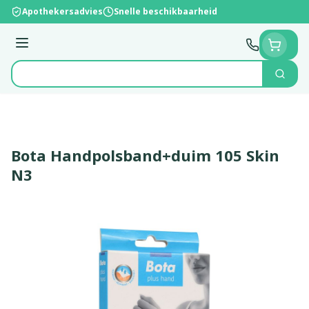
Ga naar de inhoud
Apothekersadvies
Snelle beschikbaarheid
Menu
Zoek
Product, merk, categorie...
Bota Handpolsband+duim 105 Skin
N3