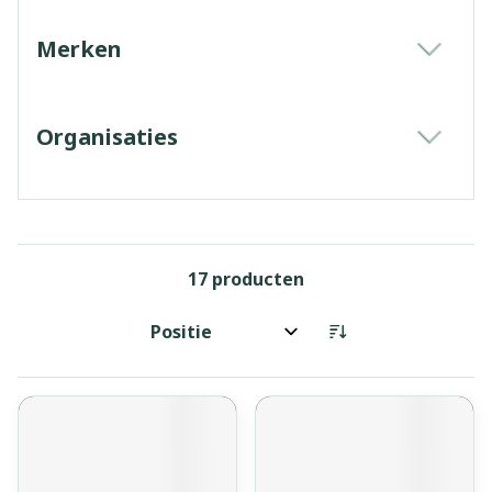
Merken
filter
Organisaties
filter
17
producten
Sorteer op: