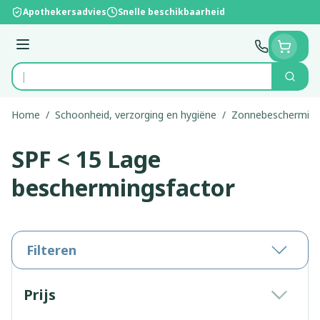
Ga naar de inhoud
Apothekersadvies
Snelle beschikbaarheid
Menu
Zoek
Product, merk, categorie...
Home
/
Schoonheid, verzorging en hygiëne
/
Zonnebeschermin
SPF < 15 Lage
beschermingsfactor
Filteren
Doorgaan naar productlijst
Prijs
filter