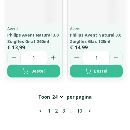
Avent
Avent
Philips Avent Natural 3.0
Philips Avent Natural 3.0
Zuigfles Giraf 260ml
Zuigfles Glas 120ml
€ 13,99
€ 14,99
Aantal
Aantal
Bestel
Bestel
Toon
per pagina
Pagina's
U lees momenteel pagina
Pagina
Pagina
Pagina
1
2
3
...
10