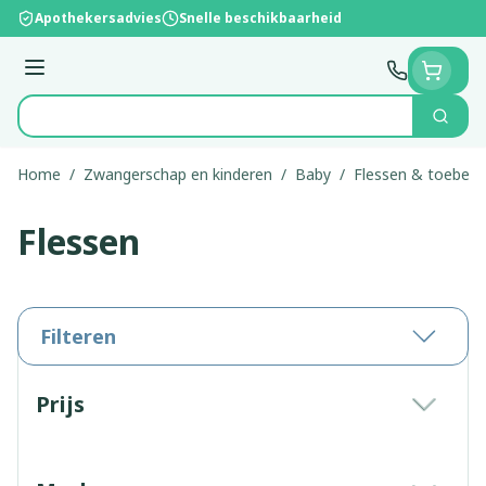
Ga naar de inhoud
Apothekersadvies
Snelle beschikbaarheid
Menu
Zoek
Product, merk, categorie...
Home
/
Zwangerschap en kinderen
/
Baby
/
Flessen & toebeh
Flessen
Filteren
Doorgaan naar productlijst
Prijs
filter