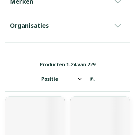
Merken
filter
Organisaties
filter
Producten
1
-
24
van
229
Sorteer op: