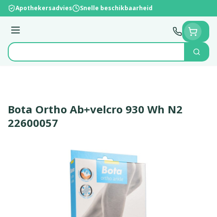
Ga naar de inhoud
Apothekersadvies
Snelle beschikbaarheid
Menu
Zoek
Product, merk, categorie...
Bota Ortho Ab+velcro 930 Wh N2
22600057