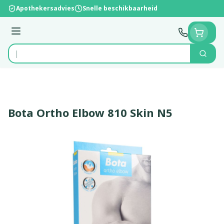
Ga naar de inhoud
Apothekersadvies
Snelle beschikbaarheid
Menu
Zoek
Product, merk, categorie...
Bota Ortho Elbow 810 Skin N5