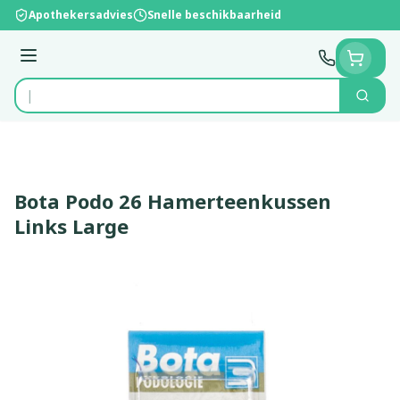
Ga naar de inhoud
Apothekersadvies
Snelle beschikbaarheid
Menu
Zoek
Product, merk, categorie...
Bota Podo 26 Hamerteenkussen
Links Large