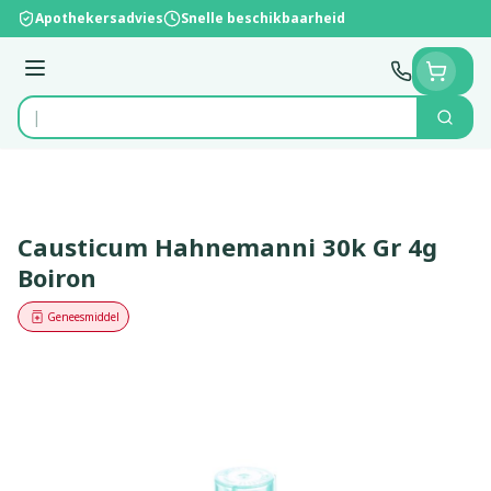
Ga naar de inhoud
Apothekersadvies
Snelle beschikbaarheid
Menu
Zoek
Product, merk, categorie...
Causticum Hahnemanni 30k Gr 4g
Boiron
Geneesmiddel