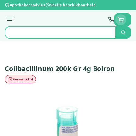
Ga naar de inhoud
Apothekersadvies
Snelle beschikbaarheid
Menu
Zoek
Product, merk, categorie...
Colibacillinum 200k Gr 4g Boiron
Geneesmiddel