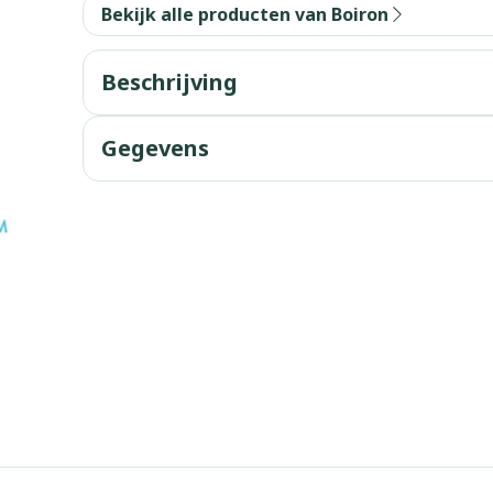
warmtethe
Bekijk alle producten van Boiron
 50+ categorie
Wondzorg
EHBO
even
Spieren en gewrichten
Gemoed en
Beschrijving
Neus
Ogen
Ogen
Neus
olie
Homeopathie
Vilt
Podologie
eneeskunde categorie
n
Spray
Ooginfecties
Oogspoelin
Tabletten
Gegevens
Handschoenen
Cold - Hot t
g
Oren
Ogen
ndenborstels
Anti allergische en anti
Oogdruppe
warm/koud
Neussprays
g en EHBO categorie
aal
Wondhelend
inflammatoire middelen
flos
Creme - gel
Verbanddo
Brandwonden
f pluimen
Accessoires
- antiviraal
Ontzwellende middelen
 insecten categorie
Droge ogen
Medische h
Toon meer
Glaucoom
Toon meer
ddelen categorie
Toon meer
nen
ie en
Nagels
Diabetes
Zonnebesc
Stoma
Hart- en bloedvaten
Bloedverdu
eelt en
Nagellak
Bloedglucosemeter
Aftersun
Stomazakje
stolling
llen
Kalk- en schimmelnagels
Teststrips en naalden
Lippen
Stomaplaat
oires
spray