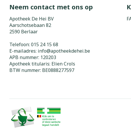
Neem contact met ons op
K
Zuurstof
Eelt
Eksteroog - li
Apotheek De Hei BV
F
Ademhalingss
Aarschotsebaan 82
Toon meer
2590
Berlaar
Spieren en g
Telefoon:
015 24 15 68
E-mailadres:
info@
apotheekdehei.be
Specifiek vo
APB nummer:
120203
Naalden en s
Apotheek titularis:
Elien Crols
Lichaamsverzo
Infecties
BTW nummer:
BE0888277597
Spuiten
Deodorant
Oplossing voor
Gezichtsverzo
Naalden
Luizen
Naalden voor 
- pennaalden
Diagnostica
Toon meer