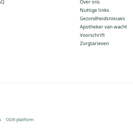
AQ
Over ons
orging
Supplementen
Insectenw
Nuttige links
middelen
Gezondheidsnieuws
n
Mondmaskers
issen
Apotheker van wacht
 -
Voorschrift
uid
Zorgtarieven
d
Zelfbruiner
Scheren
s
ODR-platform