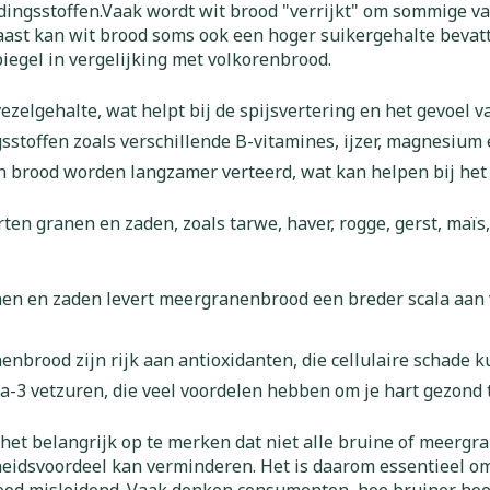
warmtethe
dingsstoffen.Vaak wordt wit brood "verrijkt" om sommige va
rnaast kan wit brood soms ook een hoger suikergehalte beva
 50+ categorie
piegel in vergelijking met volkorenbrood.
Wondzorg
EHBO
even
Spieren en gewrichten
Gemoed en
Neus
Ogen
Ogen
Neus
olie
Homeopathie
Vilt
Podologie
vezelgehalte, wat helpt bij de spijsvertering en het gevoel 
eneeskunde categorie
n
Spray
Ooginfecties
Oogspoelin
Tabletten
gsstoffen zoals verschillende B-vitamines, ijzer, magnesium 
Handschoenen
Cold - Hot t
g
Oren
Ogen
ndenborstels
Anti allergische en anti
Oogdruppe
warm/koud
Neussprays
in brood worden langzamer verteerd, wat kan helpen bij het
g en EHBO categorie
aal
Wondhelend
inflammatoire middelen
flos
Creme - gel
Verbanddo
Brandwonden
n granen en zaden, zoals tarwe, haver, rogge, gerst, maïs, 
f pluimen
Accessoires
- antiviraal
Ontzwellende middelen
 insecten categorie
Droge ogen
Medische h
Toon meer
Glaucoom
Toon meer
ddelen categorie
nen en zaden levert meergranenbrood een breder scala aan v
Toon meer
nbrood zijn rijk aan antioxidanten, die cellulaire schade 
nen
ie en
Nagels
Diabetes
Zonnebesc
Stoma
ga-3 vetzuren, die veel voordelen hebben om je hart gezond 
Hart- en bloedvaten
Bloedverdu
eelt en
Nagellak
Bloedglucosemeter
Aftersun
Stomazakje
stolling
llen
et belangrijk op te merken dat niet alle bruine of meergr
Kalk- en schimmelnagels
Teststrips en naalden
Lippen
Stomaplaat
idsvoordeel kan verminderen. Het is daarom essentieel om d
oires
spray