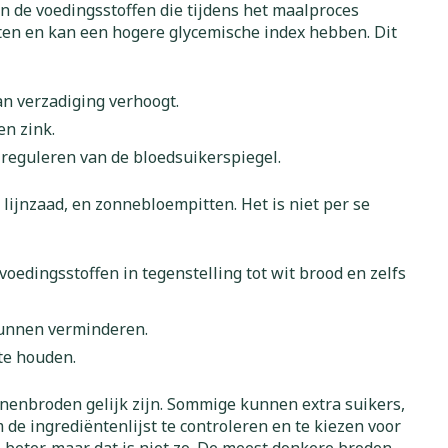
rapie
n de voedingsstoffen die tijdens het maalproces
Toon meer
tten en kan een hogere glycemische index hebben. Dit
Diagnosetesten en
 stress
Vlooien en teken
meetapparatuur
Oren
Mond en keel
van verzadiging verhoogt.
Alcoholtest
g
Oordopjes
Zuigtabletten
en zink.
herapie -
Mond, muil of snavel
Bloeddrukmeter
ls
 en -druppels
Oorreiniging
Spray - oplossing
 reguleren van de bloedsuikerspiegel.
Cholesteroltest
zen
Oordruppels
lijnzaad, en zonnebloempitten. Het is niet per se
Hartslagmeter
ulpmiddelen
Toon meer
oedingsstoffen in tegenstelling tot wit brood en zelfs
kunnen verminderen.
herming
Hygiëne
Ergonomie
te houden.
nning en -
Aambeien
s
Bad en douche
Ademhaling en zuurstof
anenbroden gelijk zijn. Sommige kunnen extra suikers,
je
Badkamer
e ingrediëntenlijst te controleren en te kiezen voor