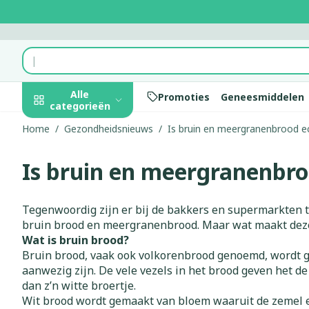
Ga naar de inhoud
Product, merk, categorie...
Alle
Promoties
Geneesmiddelen
categorieën
Home
/
Gezondheidsnieuws
/
Is bruin en meergranenbrood e
Promoties
Is bruin en meergranenbro
Schoonheid,
Haar en Hoof
Afslanken
Zwangerscha
Geheugen
Aromatherap
Lenzen en bri
Insecten
Maag darm st
verzorging en
hygiëne
Kammen - ont
Maaltijdverva
Zwangerschaps
Verstuiver
Lensproducte
Verzorging in
Maagzuur
Toon submenu voor Schoonhei
Tegenwoordig zijn er bij de bakkers en supermarkten t
Seksualiteit
Beschadigd ha
Eetlustremme
Borstvoeding
Essentiële oli
Brillen
Anti insecten
Lever, galblaas
bruin brood en meergranenbrood. Maar wat maakt deze 
Dieet, voeding en
hoofdirritatie
pancreas
Wat is bruin brood?
Platte buik
Lichaamsverzo
Complex - com
Teken tang of 
vitamines
Toon submenu voor Dieet, vo
Bruin brood, vaak ook volkorenbrood genoemd, wordt ge
Styling - spray
Braken
Vetverbrander
Vitamines en
Zware benen
aanwezig zijn. De vele vezels in het brood geven het d
Zwangerschap en
Verzorging
supplementen
Laxeermiddel
dan z’n witte broertje.
Toon meer
kinderen
Wit brood wordt gemaakt van bloem waaruit de zemel en 
Oligo-elemen
Honden
Toon submenu voor Zwangers
Toon meer
Toon meer
Toon meer