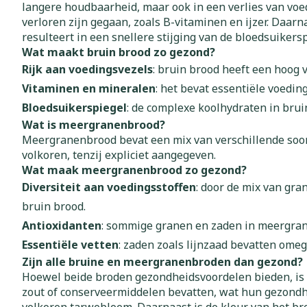
langere houdbaarheid, maar ook in een verlies van voe
verloren zijn gegaan, zoals B-vitaminen en ijzer. Daa
Vitaliteit 50+
Toon submenu voor Vitaliteit
resulteert in een snellere stijging van de bloedsuikers
Thuiszorg
Nagels en ho
Wat maakt bruin brood zo gezond?
Mond
Huid
Plantaardige 
Natuur geneeskunde
Batterijen
Rijk aan voedingsvezels
: bruin brood heeft een hoog 
Toon submenu voor Natuur g
Droge mond
Ontsmetten e
Vitaminen en mineralen
: het bevat essentiële voedin
Toebehoren
Spijsverterin
Thuiszorg en EHBO
desinfecteren
Elektrische ta
Bloedsuikerspiegel
: de complexe koolhydraten in bru
Toon submenu voor Thuiszor
Steriel materi
Schimmels
Wat is meergranenbrood?
Interdentaal - 
Dieren en insecten
Meergranenbrood bevat een mix van verschillende soorte
Vacht, huid o
Koortsblaasjes 
Toon submenu voor Dieren en
Kunstgebit
volkoren, tenzij expliciet aangegeven.
Jeuk
Wat maak meergranenbrood zo gezond?
Geneesmiddelen
Toon meer
Toon submenu voor Geneesmi
Diversiteit aan voedingsstoffen
: door de mix van gra
bruin brood.
Antioxidanten
: sommige granen en zaden in meergrane
Voeten en be
Aerosoltherap
Essentiële vetten
: zaden zoals lijnzaad bevatten ome
zuurstof
Zware benen
Zijn alle bruine en meergranenbroden dan gezond?
Droge voeten, 
Aerosol toeste
Hoewel beide broden gezondheidsvoordelen bieden, is h
kloven
Tabletten
zout of conserveermiddelen bevatten, wat hun gezondhe
Aerosol access
Blaren
Creme, gel en 