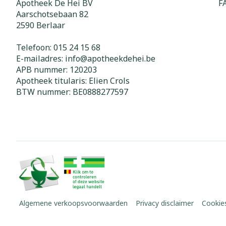
Apotheek De Hei BV
F
Haar
Aarschotsebaan 82
Gezichtsverz
2590
Berlaar
Pillendozen e
Pigmentstoorn
accessoires
Telefoon:
015 24 15 68
Gevoelige huid
E-mailadres:
info@
apotheekdehei.be
geïrriteerde h
APB nummer:
120203
Apotheek titularis:
Elien Crols
Gemengde hui
BTW nummer:
BE0888277597
Doffe huid
Toon meer
Snurken
Algemene verkoopsvoorwaarden
Privacy disclaimer
Cookie