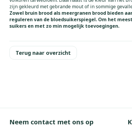
volkoren tarwebloem. Daarnaast is de kleur van het br
zijn gekleurd met gebrande mout of in sommige gevall
Zuurstof
Eelt
Zowel bruin brood als meergranen brood bieden aanz
Eksteroog - li
reguleren van de bloedsuikerspiegel. Om het meest
Ademhalingss
suikers en met zo min mogelijk toevoegingen.
Toon meer
Spieren en g
Specifiek vo
Terug naar overzicht
Naalden en s
Lichaamsverzo
Infecties
Spuiten
Deodorant
Oplossing voor
Gezichtsverzo
Naalden
Luizen
Naalden voor 
- pennaalden
Diagnostica
Toon meer
Neem contact met ons op
K