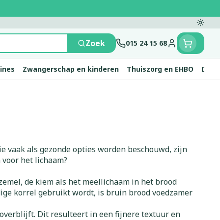
Overs
Zoek
015 24 15 68
Klant menu
mines
Zwangerschap en kinderen
Thuiszorg en EHBO
Diere
 en
e
nten
rts
Handen
Voedingstherapie &
Zicht
Gemmotherapie
Incontinentie
Paarden
Mineralen, vitaminen
ten
welzijn
en tonica
eren
Handverzorging
Onderleggers
ie vaak als gezonde opties worden beschouwd, zijn
Ogen
Mineralen
 gewrichten
Steunkousen
en
apslingerie
Handhygiëne
Luierbroekje
 voor het lichaam?
en - detox
Neus
Vitaminen
 en hygiëne
Manicure & pedicure
Inlegverband
zemel, de kiem als het meellichaam in het brood
n
Keel
en
Incontinentieslips
dige korrel gebruikt wordt, is bruin brood voedzamer
Botten, spieren en
ten
Toon meer
gewrichten
blijft. Dit resulteert in een fijnere textuur en
vogels
Fytotherapie
Wondzorg