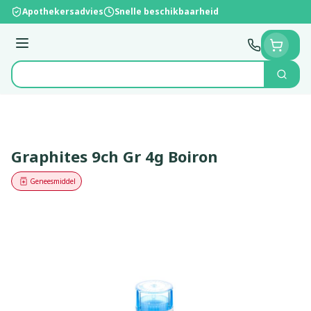
Ga naar de inhoud
Apothekersadvies
Snelle beschikbaarheid
Menu
Zoek
Product, merk, categorie...
Graphites 9ch Gr 4g Boiron
Geneesmiddel