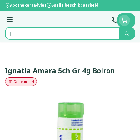
Ga naar de inhoud
Apothekersadvies
Snelle beschikbaarheid
Menu
Zoek
Product, merk, categorie...
Ignatia Amara 5ch Gr 4g Boiron
Geneesmiddel