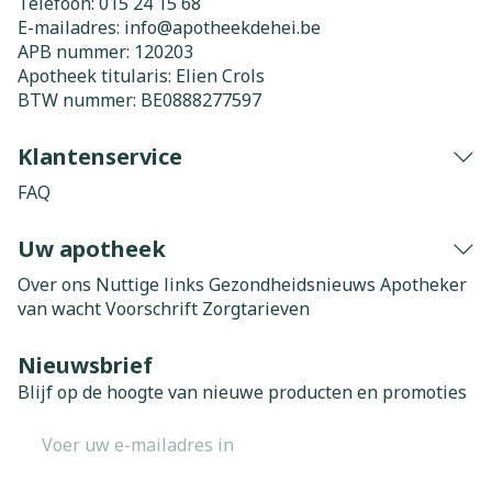
Telefoon:
015 24 15 68
E-mailadres:
info@
apotheekdehei.be
APB nummer:
120203
Apotheek titularis:
Elien Crols
BTW nummer:
BE0888277597
Klantenservice
FAQ
Uw apotheek
Over ons
Nuttige links
Gezondheidsnieuws
Apotheker
van wacht
Voorschrift
Zorgtarieven
Nieuwsbrief
Blijf op de hoogte van nieuwe producten en promoties
E-mail adres