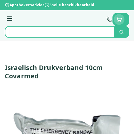
Ga naar de inhoud
Apothekersadvies
Snelle beschikbaarheid
Menu
Zoek
Product, merk, categorie...
Israelisch Drukverband 10cm
Covarmed