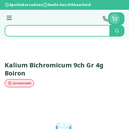
Ga naar de inhoud
Apothekersadvies
Snelle beschikbaarheid
Menu
Zoek
Product, merk, categorie...
Kalium Bichromicum 9ch Gr 4g
Boiron
Geneesmiddel