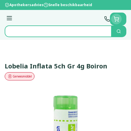
Ga naar de inhoud
Apothekersadvies
Snelle beschikbaarheid
Menu
Zoek
Product, merk, categorie...
Lobelia Inflata 5ch Gr 4g Boiron
Geneesmiddel