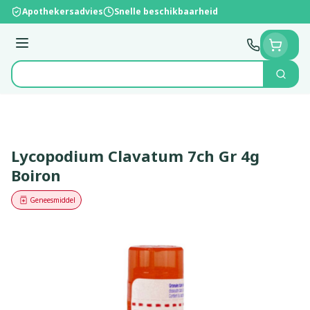
Ga naar de inhoud
Apothekersadvies
Snelle beschikbaarheid
Menu
Zoek
Product, merk, categorie...
Lycopodium Clavatum 7ch Gr 4g
Boiron
Geneesmiddel