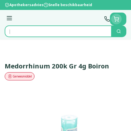
Ga naar de inhoud
Apothekersadvies
Snelle beschikbaarheid
Menu
Zoek
Product, merk, categorie...
Medorrhinum 200k Gr 4g Boiron
Geneesmiddel