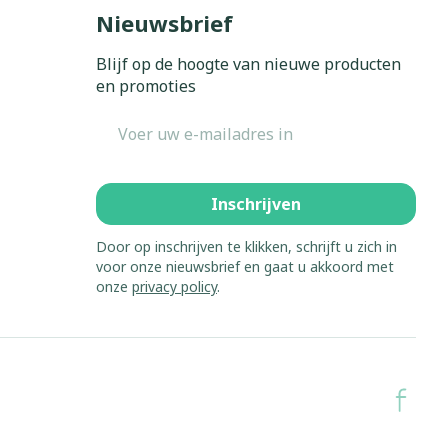
Bed
Nieuwsbrief
ing zon
Doorliggen - decubitis
Blijf op de hoogte van nieuwe producten
Toon meer
gie
Urinewegen
en promoties
E-mail adres
eid,
Stoppen met roken
n stress
it en intieme
Gezichtsreiniging -
ontschminken
en
Instrumenten
Inschrijven
 -
en
Reinigingsmelk, - crème, -
sche
Anti tumor middelen
Door op inschrijven te klikken, schrijft u zich in
ie
olie en gel
voor onze nieuwsbrief en gaat u akkoord met
onze
privacy policy
.
ijn
Tonic - lotion
Anesthesie
zorging
Micellair water
Specifiek voor de ogen
hie
Diverse
Toon meer
et
geneesmiddelen