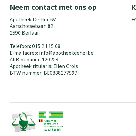
Neem contact met ons op
K
Zuurstof
Eelt
Eksteroog - li
Apotheek De Hei BV
F
Ademhalingss
Aarschotsebaan 82
Toon meer
2590
Berlaar
Spieren en g
Telefoon:
015 24 15 68
E-mailadres:
info@
apotheekdehei.be
Specifiek vo
APB nummer:
120203
Naalden en s
Apotheek titularis:
Elien Crols
Lichaamsverzo
Infecties
BTW nummer:
BE0888277597
Spuiten
Deodorant
Oplossing voor
Gezichtsverzo
Naalden
Luizen
Naalden voor 
- pennaalden
Diagnostica
Toon meer