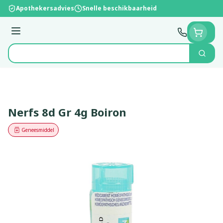
Ga naar de inhoud
Apothekersadvies
Snelle beschikbaarheid
Menu
Zoek
Product, merk, categorie...
Nerfs 8d Gr 4g Boiron
Geneesmiddel