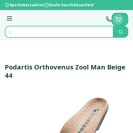
Ga naar de inhoud
Apothekersadvies
Snelle beschikbaarheid
Menu
Zoek
Product, merk, categorie...
Podartis Orthovenus Zool Man Beige
44