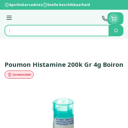
Ga naar de inhoud
Apothekersadvies
Snelle beschikbaarheid
Menu
Zoek
Product, merk, categorie...
Poumon Histamine 200k Gr 4g Boiron
Geneesmiddel