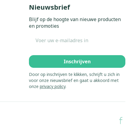
Bed
Nieuwsbrief
ing zon
Doorliggen - decubitis
Blijf op de hoogte van nieuwe producten
Toon meer
gie
Urinewegen
en promoties
E-mail adres
eid,
Stoppen met roken
n stress
it en intieme
Gezichtsreiniging -
ontschminken
en
Instrumenten
Inschrijven
 -
en
Reinigingsmelk, - crème, -
sche
Anti tumor middelen
Door op inschrijven te klikken, schrijft u zich in
ie
olie en gel
voor onze nieuwsbrief en gaat u akkoord met
onze
privacy policy
.
ijn
Tonic - lotion
Anesthesie
zorging
Micellair water
Specifiek voor de ogen
hie
Diverse
Toon meer
et
geneesmiddelen