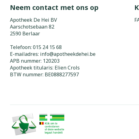
Neem contact met ons op
K
Zuurstof
Eelt
Eksteroog - li
Apotheek De Hei BV
F
Ademhalingss
Aarschotsebaan 82
Toon meer
2590
Berlaar
Spieren en g
Telefoon:
015 24 15 68
E-mailadres:
info@
apotheekdehei.be
Specifiek vo
APB nummer:
120203
Naalden en s
Apotheek titularis:
Elien Crols
Lichaamsverzo
Infecties
BTW nummer:
BE0888277597
Spuiten
Deodorant
Oplossing voor
Gezichtsverzo
Naalden
Luizen
Naalden voor 
- pennaalden
Diagnostica
Toon meer