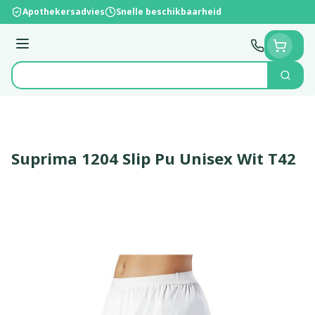
Ga naar de inhoud
Apothekersadvies
Snelle beschikbaarheid
Menu
Zoek
Product, merk, categorie...
Suprima 1204 Slip Pu Unisex Wit T42