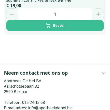
Suprima 1205 Slip Pvc Unisex Wit T40
€ 19,00
Aantal
Bestel
Neem contact met ons op
Apotheek De Hei BV
Aarschotsebaan 82
2590
Berlaar
Telefoon:
015 24 15 68
E-mailadres:
info@
apotheekdehei.be