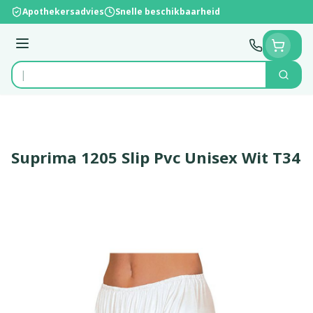
Ga naar de inhoud
Apothekersadvies
Snelle beschikbaarheid
Menu
Zoek
Product, merk, categorie...
Suprima 1205 Slip Pvc Unisex Wit T34