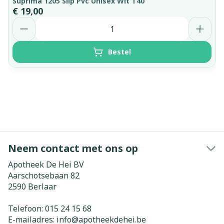
Suprima 1205 Slip Pvc Unisex Wit T40
€ 19,00
Aantal
Bestel
Neem contact met ons op
Apotheek De Hei BV
Aarschotsebaan 82
2590
Berlaar
Telefoon:
015 24 15 68
E-mailadres:
info@
apotheekdehei.be