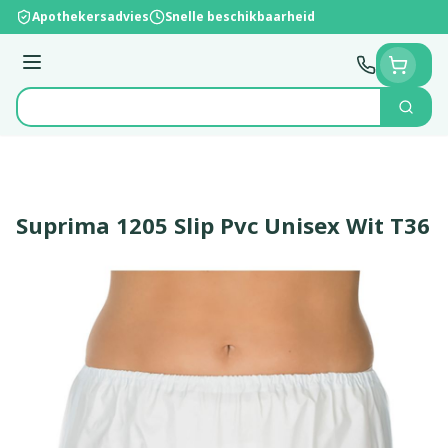
Ga naar de inhoud
Apothekersadvies
Snelle beschikbaarheid
Menu
Zoek
Product, merk, categorie...
Suprima 1205 Slip Pvc Unisex Wit T36