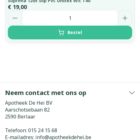
Suprima 1205 Slip Pvc Unisex Wit T40
€ 19,00
Aantal
Bestel
Neem contact met ons op
Apotheek De Hei BV
Aarschotsebaan 82
2590
Berlaar
Telefoon:
015 24 15 68
E-mailadres:
info@
apotheekdehei.be