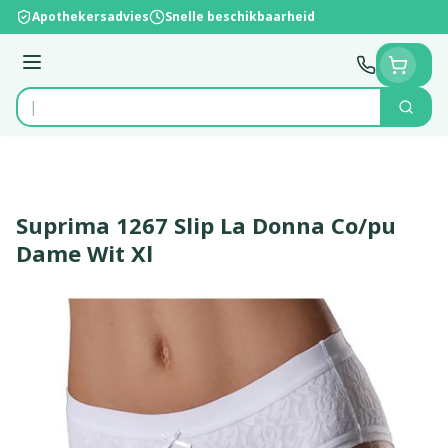
Ga naar de inhoud
Apothekersadvies
Snelle beschikbaarheid
Menu
Zoek
Product, merk, categorie...
Suprima 1267 Slip La Donna Co/pu
Dame Wit Xl