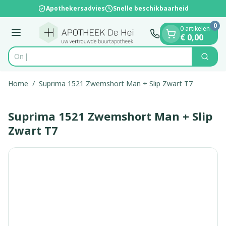
Dia 1 van 1
Ga naar de inhoud
Apothekersadvies
Snelle beschikbaarheid
0
0 artikelen
Menu
€ 0,00
Zoek
Product, merk, categorie...
Home
/
Suprima 1521 Zwemshort Man + Slip Zwart T7
Suprima 1521 Zwemshort Man + Slip
Zwart T7