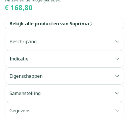
€ 168,80
Bekijk alle producten van Suprima
Beschrijving
Indicatie
Eigenschappen
Ingewerkte incontinentieslip (siliconenband aan
de benen)
Samenstelling
Optisch niet van gewone zwemkledij te
onderscheiden
Gegevens
Sluiting
Kleur:
CNK
2502466
Verpakking