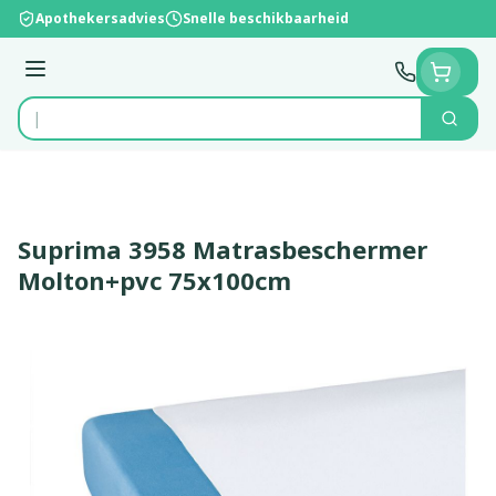
Ga naar de inhoud
Apothekersadvies
Snelle beschikbaarheid
Menu
Zoek
Product, merk, categorie...
Suprima 3958 Matrasbeschermer
Molton+pvc 75x100cm