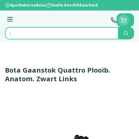
Ga naar de inhoud
Apothekersadvies
Snelle beschikbaarheid
Menu
Zoek
Product, merk, categorie...
Bota Gaanstok Quattro Plooib.
Anatom. Zwart Links